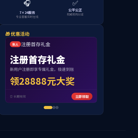
首页
>> 正文