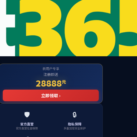
设为主页
|
站内搜索：
才招聘
红漫巴山讲堂
理论学习网
VR红色场馆