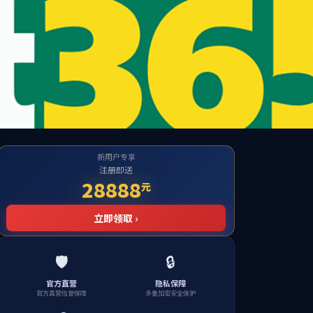
设为主页
|
站内搜索：
才招聘
红漫巴山讲堂
理论学习网
VR红色场馆