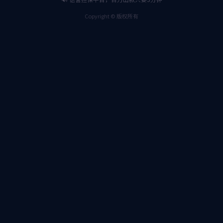
巴中龙泉外国语学校举行庆“七一”联合
来源： 发表于：2025-06-30 16:51:44 文章点击数：[
sunbet(中国区)官方网站
系统发生错误
抱歉
可能是由下列问题导致的：
当前页面发生错误， 请联系管理员（错误标识码：CLDN6），或稍
]