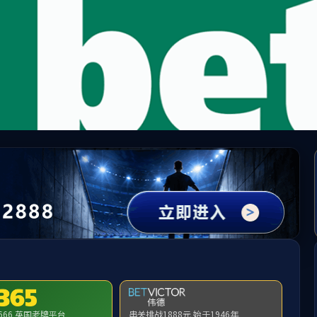
sunbet(中国区)官方网站
.com 经理信箱：772006799@qq.com
设
教学工作
科研工作
团学工作
人