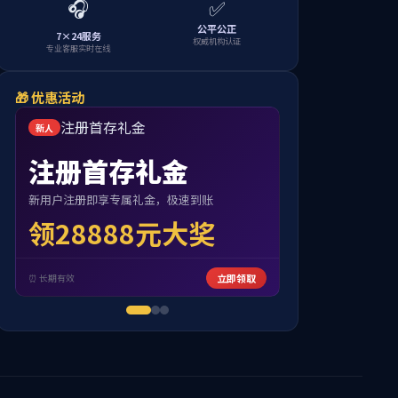
首页
>>
教学工作
>>
教学改革
>> 正文